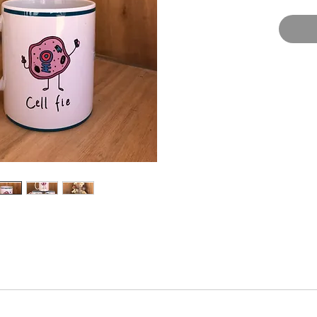
n costo.
om.uy
envíos al interior del país.